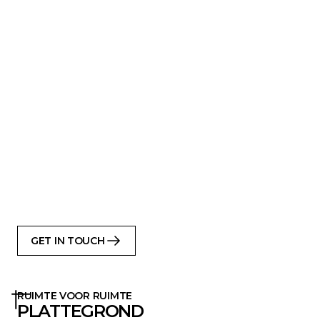
Breedte ca. 7 meter - ideaal voor smalle
percelen
Beschikbaar van 111 m² tot 180 m²
Ruime open woonkamer
Optionele bovenverdieping of galerij
T-vormige variant voor meer licht
Gewelfde plafonds in belangrijke ruimtes
voor extra ruimtelijkheid
Optionele bovenverdieping voor extra
slaapkamers
Hoogwaardige en duurzame materialen
uit Scandinavië
GET IN TOUCH
RUIMTE VOOR RUIMTE
PLATTEGROND