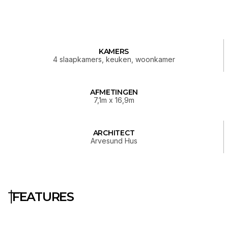
KAMERS
4 slaapkamers, keuken, woonkamer
AFMETINGEN
7,1m x 16,9m
ARCHITECT
Arvesund Hus
FEATURES
Constructie en levering