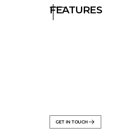
FEATURES
Constructie en levering
Prefab bouwpakket, vervaar
Geïsoleerde dakconstructie 
Klant-en-klare muurblokken,
ramen
Buitenafwerking omvat stale
luiken
GET IN TOUCH