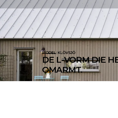
MODEL: KLÖVSJÖ
DE L-VORM DIE H
OMARMT.