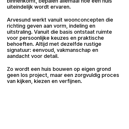
binnenkomt, bepalen allemaal hoe een huis
uiteindelijk wordt ervaren.
Arvesund werkt vanuit woonconcepten die
richting geven aan vorm, indeling en
uitstraling. Vanuit die basis ontstaat ruimte
voor persoonlijke keuzes en praktische
behoeften. Altijd met dezelfde rustige
signatuur: eenvoud, vakmanschap en
aandacht voor detail.
Zo wordt een huis bouwen op eigen grond
geen los project, maar een zorgvuldig proces
van kijken, kiezen en verfijnen.
Lorem ipsum dolor sit amet, consectetur
adipiscing elit. Sed do eiusmod tempor
incididunt ut labore et dolore magna aliqua. Ut
enim ad minim veniam, quis nostrud
exercitation ullamco laboris nisi ut.