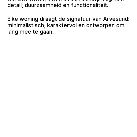
detail, duurzaamheid en functionaliteit.
Elke woning draagt de signatuur van Arvesund:
minimalistisch, karaktervol en ontworpen om
lang mee te gaan.
Lorem ipsum dolor sit amet, consectetur
adipiscing elit. Sed do eiusmod tempor
incididunt ut labore et dolore magna aliqua. Ut
enim ad minim veniam, quis nostrud
exercitation ullamco laboris nisi ut.