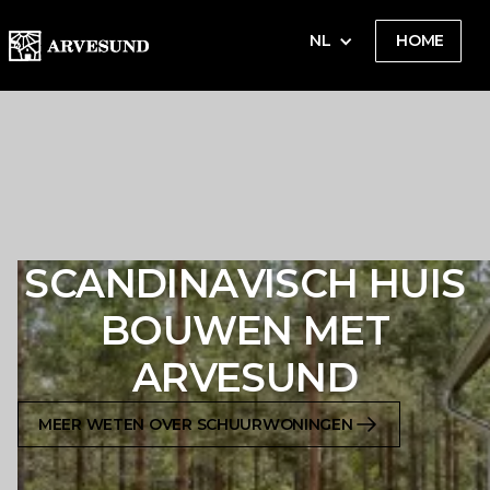
NL
HOME
SCANDINAVISCH HUIS
BOUWEN MET
ARVESUND
MEER WETEN OVER SCHUURWONINGEN