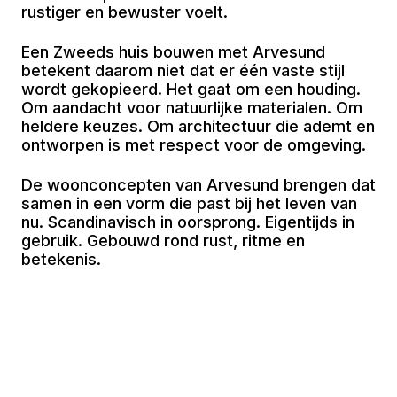
rustiger en bewuster voelt.
Een Zweeds huis bouwen met Arvesund
betekent daarom niet dat er één vaste stijl
wordt gekopieerd. Het gaat om een houding.
Om aandacht voor natuurlijke materialen. Om
heldere keuzes. Om architectuur die ademt en
ontworpen is met respect voor de omgeving.
De woonconcepten van Arvesund brengen dat
samen in een vorm die past bij het leven van
nu. Scandinavisch in oorsprong. Eigentijds in
gebruik. Gebouwd rond rust, ritme en
betekenis.
Lorem ipsum dolor sit amet, consectetur
adipiscing elit. Sed do eiusmod tempor
incididunt ut labore et dolore magna aliqua. Ut
enim ad minim veniam, quis nostrud
exercitation ullamco laboris nisi ut.