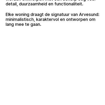
detail, duurzaamheid en functionaliteit.
Elke woning draagt de signatuur van Arvesund:
minimalistisch, karaktervol en ontworpen om
lang mee te gaan.
Lorem ipsum dolor sit amet, consectetur
adipiscing elit. Sed do eiusmod tempor
incididunt ut labore et dolore magna aliqua. Ut
enim ad minim veniam, quis nostrud
exercitation ullamco laboris nisi ut.