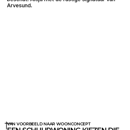
Arvesund.
Lorem ipsum dolor sit amet, consectetur
adipiscing elit. Sed do eiusmod tempor
incididunt ut labore et dolore magna aliqua. Ut
enim ad minim veniam, quis nostrud
exercitation ullamco laboris nisi ut.
VAN VOORBEELD NAAR WOONCONCEPT