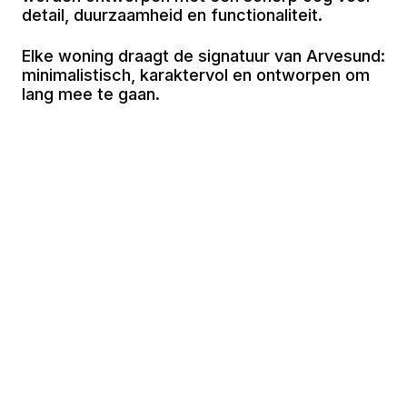
detail, duurzaamheid en functionaliteit.
Elke woning draagt de signatuur van Arvesund:
minimalistisch, karaktervol en ontworpen om
lang mee te gaan.
Lorem ipsum dolor sit amet, consectetur
adipiscing elit. Sed do eiusmod tempor
incididunt ut labore et dolore magna aliqua. Ut
enim ad minim veniam, quis nostrud
exercitation ullamco laboris nisi ut.