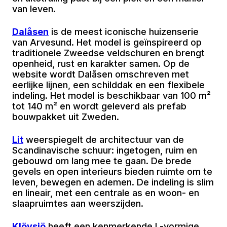
van leven.
Dalåsen
is de meest iconische huizenserie
van Arvesund. Het model is geïnspireerd op
traditionele Zweedse veldschuren en brengt
openheid, rust en karakter samen. Op de
website wordt Dalåsen omschreven met
eerlijke lijnen, een schilddak en een flexibele
indeling. Het model is beschikbaar van 100 m²
tot 140 m² en wordt geleverd als prefab
bouwpakket uit Zweden.
Lit
weerspiegelt de architectuur van de
Scandinavische schuur: ingetogen, ruim en
gebouwd om lang mee te gaan. De brede
gevels en open interieurs bieden ruimte om te
leven, bewegen en ademen. De indeling is slim
en lineair, met een centrale as en woon- en
slaapruimtes aan weerszijden.
Klövsjö
heeft een kenmerkende L-vormige